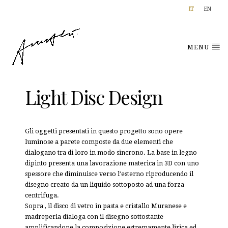
IT
EN
MENU
Light Disc Design
Gli oggetti presentati in questo progetto sono opere
luminose a parete composte da due elementi che
dialogano tra di loro in modo sincrono. La base in legno
dipinto presenta una lavorazione materica in 3D con uno
spessore che diminuisce verso l’esterno riproducendo il
disegno creato da un liquido sottoposto ad una forza
centrifuga.
Sopra , il disco di vetro in pasta e cristallo Muranese e
madreperla dialoga con il disegno sottostante
amplificandone la composizione estremamente lirica ed