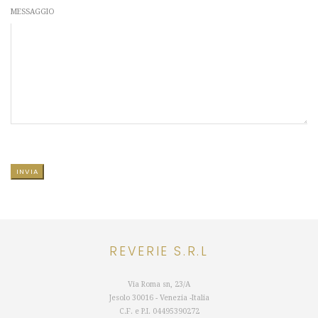
MESSAGGIO
SI PREGA DI LASCIARE VUOTO QUESTO CAMPO.
REVERIE S.R.L
Via Roma sn, 23/A
Jesolo 30016 - Venezia -Italia
C.F. e P.I.
04495390272