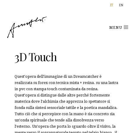
IT
EN
MENU
3D Touch
Quest’opera dell’immagine di un Dreamcatcher è
realizzata su forex con tecnica mista + resina. su una lastra
in pvc con stampa touch contaminata da resina.
Quest’opera si distingue dalle altre perché fortemente
materica dove l’alchimia che apprezza lo spettatore si
fonda sulla sintesi sensoriale tattile e la poetica mandalica.
Tutto ciò che si percepisce con la mano è sia concreto sia
un’onda spirituale che tende alla dissolvenza verso
l’esterno. Un’opera che porta lo sguardo oltre il visivo, la
mente verso il soprannaturale tessuto nel telaio bianco , il