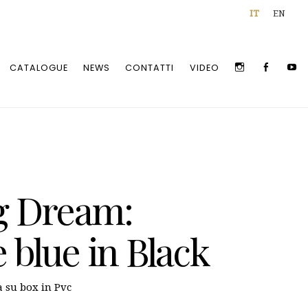
IT
EN
INSTAGRAM
FACEBOO
Y
CATALOGUE
NEWS
CONTATTI
VIDEO
g Dream:
 blue in Black
a su box in Pvc