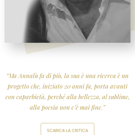
“Ma Annalù fa di più, la sua è una ricerca è un
progetto che, iniziato 20 anni fa, porta avanti
con caparbietà, perché alla bellezza, al sublime,
alla poesia non c’è mai fine.”
SCARICA LA CRITICA