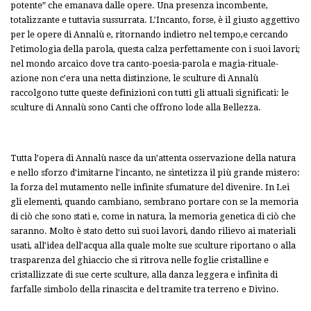
potente” che emanava dalle opere. Una presenza incombente,
totalizzante e tuttavia sussurrata. L’Incanto, forse, è il giusto aggettivo
per le opere di Annalù e, ritornando indietro nel tempo,e cercando
l’etimologia della parola, questa calza perfettamente con i suoi lavori;
nel mondo arcaico dove tra canto-poesia-parola e magia-rituale-
azione non c’era una netta distinzione, le sculture di Annalù
raccolgono tutte queste definizioni con tutti gli attuali significati: le
sculture di Annalù sono Canti che offrono lode alla Bellezza.
Tutta l’opera di Annalù nasce da un’attenta osservazione della natura
e nello sforzo d’imitarne l’incanto, ne sintetizza il più grande mistero:
la forza del mutamento nelle infinite sfumature del divenire. In Lei
gli elementi, quando cambiano, sembrano portare con se la memoria
di ciò che sono stati e, come in natura, la memoria genetica di ciò che
saranno. Molto è stato detto sui suoi lavori, dando rilievo ai materiali
usati, all’idea dell’acqua alla quale molte sue sculture riportano o alla
trasparenza del ghiaccio che si ritrova nelle foglie cristalline e
cristallizzate di sue certe sculture, alla danza leggera e infinita di
farfalle simbolo della rinascita e del tramite tra terreno e Divino.