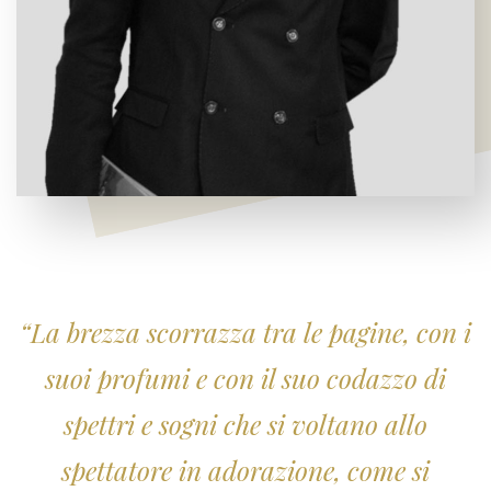
“La brezza scorrazza tra le pagine, con i
suoi profumi e con il suo codazzo di
spettri e sogni che si voltano allo
spettatore in adorazione, come si