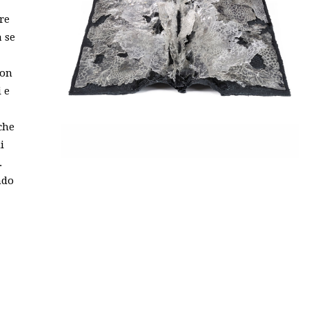
re
 se
con
i e
che
i
.
ndo