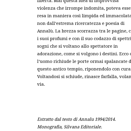
libertà. Mai questa idea di improvvisa
violenza che irrompe indomita, poteva esse
resa in maniera così limpida ed immacolata
non dall’estrema ricercatezza e poesia di
Annalù. La brezza scorrazza tra le pagine, 
i suoi profumi e con il suo codazzo di spettr
sogni che si voltano allo spettatore in
adorazione, come si volgono i destini. Ecco 
l’uomo richiude le porte ormai spalancate d
questo antico tempio, riponendolo con cura
Voltandosi si schiude, rinasce farfalla, vola
via.
Estratto dal testo di Annalu 1994/2014.
Monografia, Silvana Editoriale.