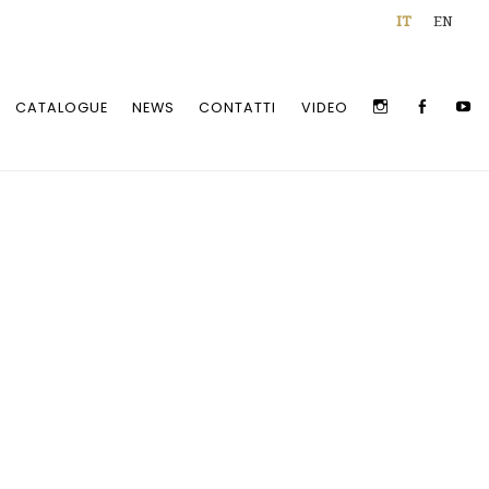
IT
EN
INSTAGRAM
FACEBOO
Y
CATALOGUE
NEWS
CONTATTI
VIDEO