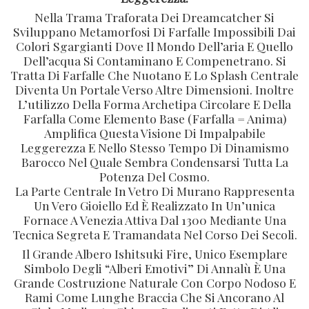
Nella Trama Traforata Dei Dreamcatcher Si
Sviluppano Metamorfosi Di Farfalle Impossibili Dai
Colori Sgargianti Dove Il Mondo Dell’aria E Quello
Dell’acqua Si Contaminano E Compenetrano. Si
Tratta Di Farfalle Che Nuotano E Lo Splash Centrale
Diventa Un Portale Verso Altre Dimensioni. Inoltre
L’utilizzo Della Forma Archetipa Circolare E Della
Farfalla Come Elemento Base (farfalla = Anima)
Amplifica Questa Visione Di Impalpabile
Leggerezza E Nello Stesso Tempo Di Dinamismo
Barocco Nel Quale Sembra Condensarsi Tutta La
Potenza Del Cosmo.
La Parte Centrale In Vetro Di Murano Rappresenta
Un Vero Gioiello Ed È Realizzato In Un’unica
Fornace A Venezia Attiva Dal 1300 Mediante Una
Tecnica Segreta E Tramandata Nel Corso Dei Secoli.
Il Grande Albero Ishitsuki Fire, Unico Esemplare
Simbolo Degli “alberi Emotivi” Di Annalù È Una
Grande Costruzione Naturale Con Corpo Nodoso E
Rami Come Lunghe Braccia Che Si Ancorano Al