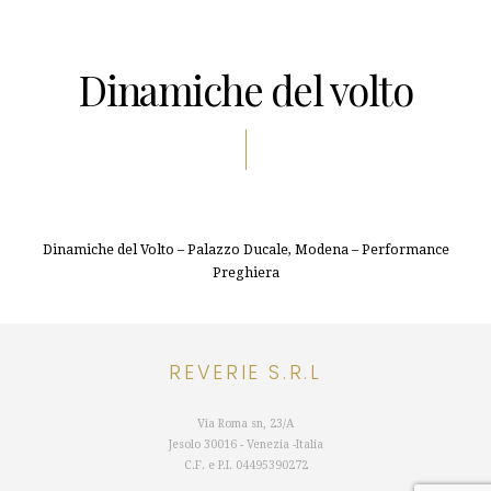
Dinamiche del volto
Dinamiche del Volto – Palazzo Ducale, Modena – Performance
Preghiera
REVERIE S.R.L
Via Roma sn, 23/A
Jesolo 30016 - Venezia -Italia
C.F. e P.I.
04495390272