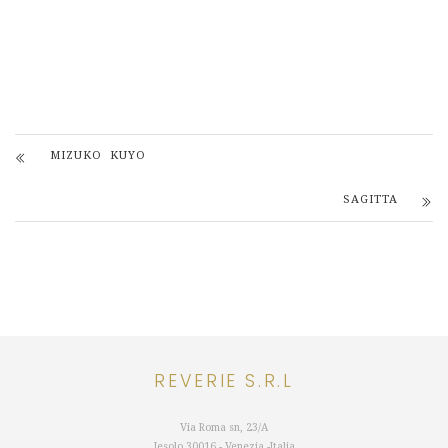
MIZUKO KUYO
SAGITTA
REVERIE S.R.L
Via Roma sn, 23/A
Jesolo 30016 - Venezia -Italia