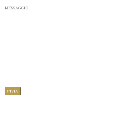
MESSAGGIO
SI PREGA DI LASCIARE VUOTO QUESTO CAMPO.