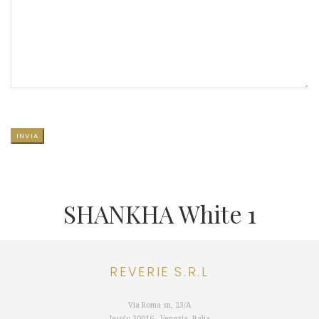
SI PREGA DI LASCIARE VUOTO QUESTO CAMPO.
SHANKHA White 1
MAGGIO 12, 2021
REVERIE S.R.L
Via Roma sn, 23/A
Jesolo 30016 - Venezia -Italia