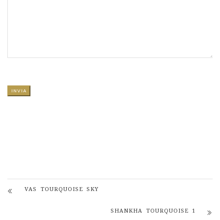
SI PREGA DI LASCIARE VUOTO QUESTO CAMPO.
VAS TOURQUOISE SKY
SHANKHA TOURQUOISE 1