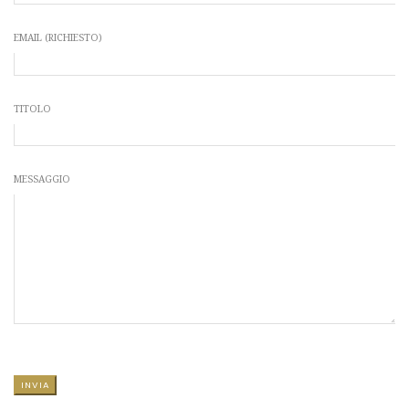
EMAIL (RICHIESTO)
TITOLO
MESSAGGIO
SI PREGA DI LASCIARE VUOTO QUESTO CAMPO.