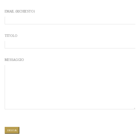
EMAIL (RICHIESTO)
TITOLO
MESSAGGIO
SI PREGA DI LASCIARE VUOTO QUESTO CAMPO.