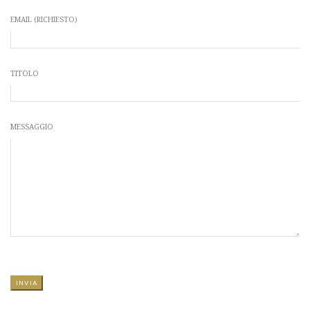
EMAIL (RICHIESTO)
TITOLO
MESSAGGIO
SI PREGA DI LASCIARE VUOTO QUESTO CAMPO.