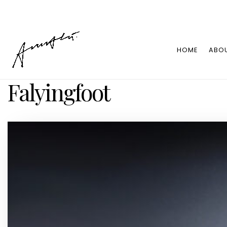
HOME
ABO
Falyingfoot