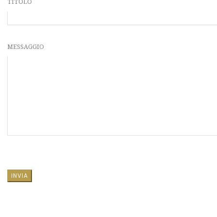
TITOLO
MESSAGGIO
SI PREGA DI LASCIARE VUOTO QUESTO CAMPO.