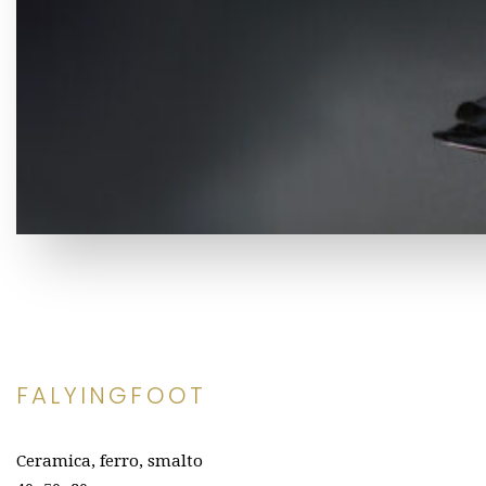
FALYINGFOOT
C
eramica, ferro, smalto