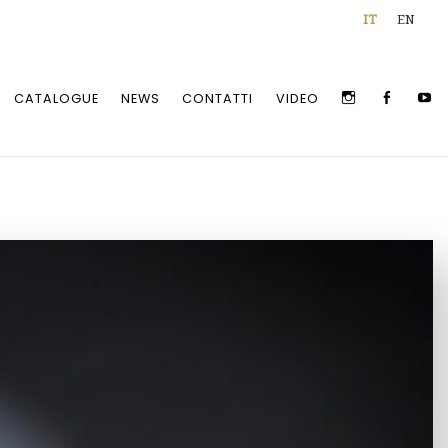
IT
EN
INSTAGRAM
FACEBOO
Y
CATALOGUE
NEWS
CONTATTI
VIDEO