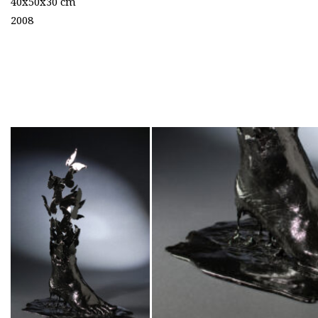
40
x50x30
cm
2008