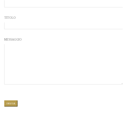
TITOLO
MESSAGGIO
SI PREGA DI LASCIARE VUOTO QUESTO CAMPO.