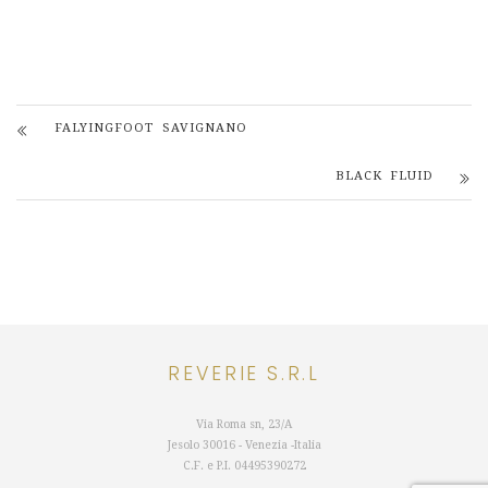
FALYINGFOOT SAVIGNANO
BLACK FLUID
REVERIE S.R.L
Via Roma sn, 23/A
Jesolo 30016 - Venezia -Italia
C.F. e P.I.
04495390272