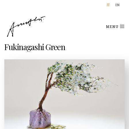
IT
EN
MENU
Fukinagashi Green