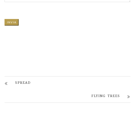
SI PREGA DI LASCIARE VUOTO QUESTO CAMPO.
SPREAD
FLYING TREES