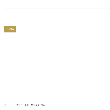
SI PREGA DI LASCIARE VUOTO QUESTO CAMPO.
BUBBLE MURRINA