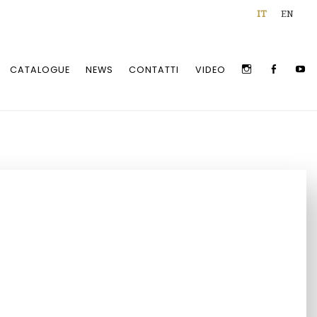
IT
EN
INSTAGRAM
FACEBOO
Y
CATALOGUE
NEWS
CONTATTI
VIDEO