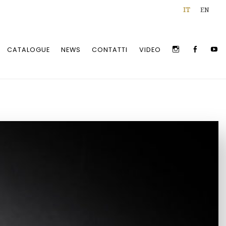
IT
EN
INSTAGRAM
FACEBOO
Y
CATALOGUE
NEWS
CONTATTI
VIDEO