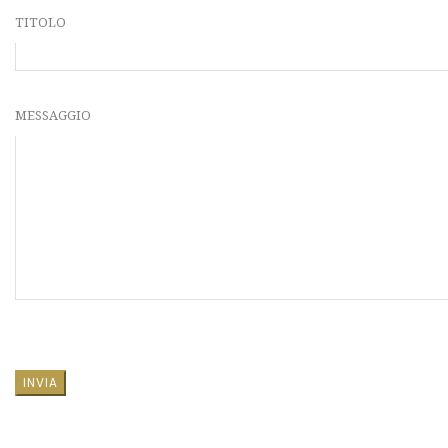
TITOLO
MESSAGGIO
SI PREGA DI LASCIARE VUOTO QUESTO CAMPO.