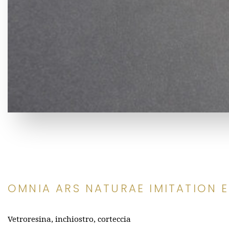
OMNIA ARS NATURAE IMITATION E
Vetroresina, inchiostro, corteccia