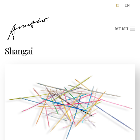
IT
EN
MENU
Shangai